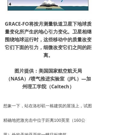
GRACE-FO
将按月测量轨道卫星下地球质
量变化所产生的地心引力变化。卫星相继
围绕地球运行时，这些移动中的质量改变
它们下面的引力，细微改变它们之间的距
离。
图片提供：美国国家航空航天局
（
NASA
）
/
喷气推进实验室（
JPL
）
—
加
州理工学院（
Caltech
）
想象一下，站在洛杉矶一栋建筑的屋顶上，试图
精确地把激光击中位于距离100英里（160公
里）外的圣地亚哥的一幢目标建筑。