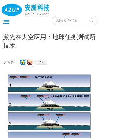
首页
产品
ꄙ
끀
服务
激光在太空应用：地球任务测试新
技术
应用
案例
22
分享到：
我们
服务预约入口
资料