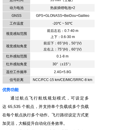
悬停时间
55
min
（空载
）
动力电池
热拔插
锂电池
×2
GNSS
GPS+GLONASS+BeiDou+Galileo
工作温度
-20
℃
~ 50
℃
前后左右
：
0.7-40 m
视觉
感知
范围
上下
：
0.6-30 m
前后下
：
65°
(
H
)
，
50°
(
V
)
视觉感知
角度
左右上
：
75°
(
H
)
，
60°
(
V
)
红外
感知范围
0.1-8 m
红外感知
角度
30
°
（
±15
°
）
遥控
工作频率
2.4G+5.8G
信号
距离
NCC/FCC
-
15 km
/
CE/MIC
/
SRRC
-
8 k
m
优势功能
通过航点飞行航线规划模式，可设定多
达
65,535
个航点，并支持单个负载或多个负载
在每个航点执行多个动作。飞行路径设定方式更
加灵活，大幅提升自动化任务效率。