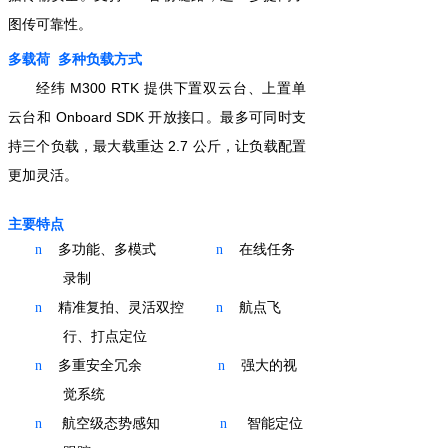
图传可靠性。
多载
荷
多种
负载方式
经
纬
M300 RTK
提供下置双云台、上置单
云台
和
Onboard SDK
开放接口。最多可同时支
持三个负载，最大载重
达
2.7
公斤，让负载配置
更加灵活。
主要
特点
多功能
、
多模式
在线任务
n
n
录制
精准复拍
、
灵活双控
航点飞
n
n
行
、
打点定位
多重
安全
冗余
强大的视
n
n
觉系统
航空级态势感知
智能定位
n
n