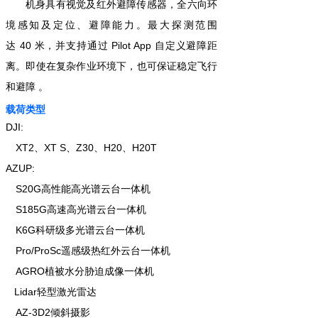
机身具有
视觉
及
红外避障传感器
，
全
六向环
境
感知及定位、避障能力。
最大探测范围
达
40
米，并支持通
过
Pilot App
自定义避障距
离。即使在复杂作业环境下，也可保证稳定飞行
和避障 。
载荷类型
DJI:
XT
2
、
XT
S
、
Z3
0
、
H2
0
、
H20T
AZUP:
S20G
高性能
高光谱
云台一体机
S185G
高速
高光谱
云台
一体机
K6
G
科研级
多光谱云台一体机
P
ro/ProSc
遥感级热红外
云台一体机
AGRO
植被
水分胁迫
成像
一体机
L
ida
r
轻型激光雷达
AZ-3D2
倾斜摄影