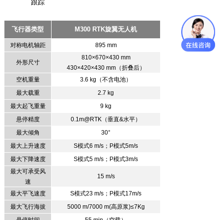
跟踪
飞行器类型
M300 R
TK
旋翼无人机
对称电机轴距
895
mm
810×670×430 mm
外形尺寸
430×420×430 mm
（折叠后）
空机重量
3.6
k
g
（
不
含电池）
最大载重
2.7
kg
最大起飞重量
9
kg
悬停精度
0
.1m@RT
K
（
垂直
&
水平
）
最大倾角
30
°
最大上升速度
S
模式
6
m/s
；
P
模
式
5
m/s
最大下降速度
S
模式
5
m/s
；
P
模式
3
m/s
最大可承受风
15
m/s
速
最大平飞速度
S
模式
23
m/s
；
P
模式
17
m/s
最大飞行海拔
50
00 m
/70
00 m
(
高原浆
)
≤
7Kg