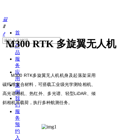
끀
ꁲ
首
ꄙ
页
M300 RTK 多旋翼无人机
产
品
服
务
应
M300 RTK多
旋翼无人机机身及起落架采用
用
碳纤维复合材料，可搭载工业级光学测绘相机、
案
例
高光谱相机、热红外、多光谱、轻
型
LiDA
R
、
倾
我
斜相机等载荷
，执
行多种航测任务。
们
服
务
预
约
入