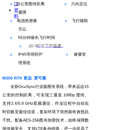
口
1
5
公里图传距离
六向定位
n
n
资
避障
料
电池热替换
飞行辅助
n
n
京ICP备
北京安洲科技有限公司 版权所有
界面
14030654号
电话：4006-507-608 010-62111182
55
分钟最长飞行时间
n
邮箱：
info@azup.com.cn
-20
~
50°
C
工作温度
n
IP45
等级防护
健康管
n
n
Copyright 2009 Auto Parts All Right Reserved
理系统
M300 RTK
更
远
更
可靠
全
新
OcuSyn
c
行业版图传系统，带来远达
15
公里的控制距离，可实现三通
道
1080p
图传。
支持
2.4/5.8 GHz
双频通信，作业过程中自动实
时切换至最佳信道，复杂环境下依然能有效抵抗
干扰。配备
AES-256
图传加密技术，始终保障数
据传输安全。支持
LTE
备份链路，进一步提高了