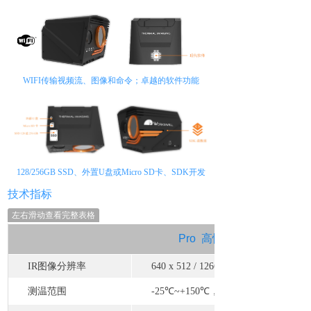
WIF
I
传输视频流、图像和命令
；
卓越的软件功能
128/256GB SSD、外置U
盘
或
Micro S
D
卡
、
SD
K
开发
技术指标
左右滑动查看完整表格
Pro
高性能
IR图像分辨率
640 x 512 / 1266 x 1010像素
测温范围
-25
℃
~+150
℃
，
-40