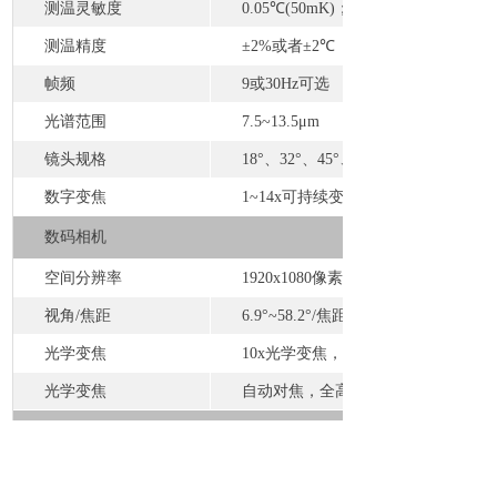
测温灵敏度
0.05
℃
(50mK
)
；
0.03
测温精度
±2
%
或
者
±2
℃
（实测
帧频
9
或
30H
z
可选
光谱范围
7.5~13.
5
μ
m
镜头规格
18
°
、
32
°
、
45
°
、
数字变焦
1~14
x
可持续变焦
数码相机
空间分辨率
1920x108
0
像素
（
视
角
/
焦距
6.9°~58.2°
/
焦
距
33.0mm~3.3mm
光学变焦
10
x
光学变焦，具有防抖功能
光学变焦
自动对焦，全高
清
其他功能
CA
N
总线协议
兼
容
DJI M60
0
和
A