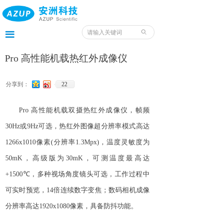
首页
产品
ꄙ
끀
服务
Pro 高性能机载热红外成像仪
应用
分享到：
22
案例
Pro 高性能机载双摄热红外成像仪，帧
频
我们
30H
z
或
9H
z
可选，热红外图像超分辨率模式高
达
1266x1010
像
素
(
分辨
率
1.3Mpx
)
，温度灵敏度
为
服务预约入口
50m
K
，高级版
为
30m
K
，可测温度最高
达
资料
+150
0
℃
，多种视场角度镜头可选，工作过程中
可实时预览
，
1
4
倍连续数字变焦；数码相机成像
分辨率高
达
1920x108
0
像素，具备防抖功能。