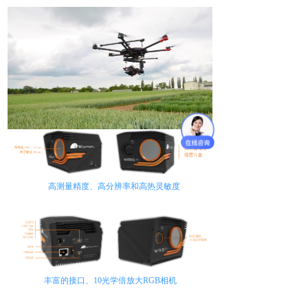
高测量精度、高分辨率和高热灵敏度
丰富的接口
、
10
光学
倍放大
RG
B
相机