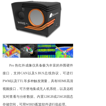
Pro 热红外成像仪具备极为丰富的外围硬件
接口，支
持
CA
N
以
及
S.BU
S
总线协议，可进
行
PW
M
以
及
TT
L
等多种触发测量，具
有
HDM
I
高清
视频接口，可方便地集成无人机系统，以及远程
实时查看与分析数据。内
置
128G
B
或
256G
B
固态
存储空间，可
用
WIRI
S
配套软件进行批处理。