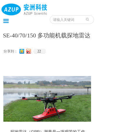
首页
产品
ꄙ
끀
服务
SE-40/70/150 多功能机载探地雷达
应用
分享到：
22
案例
我们
服务预约入口
资料
探地雷达（GPR）测量是一项艰苦的工作，