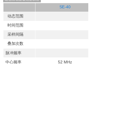
SE-40
动态范围
时间范围
采样间隔
叠加次数
脉冲频率
中心频率
52 MHz
频段范围
15-105 MHz
最大穿透深度
机载/地面/淡水: 30/60/15m
纵向/横向分辨
48/141cm
率
适用无人机
6kg以上机型
工作温度
-20°C to +50°C
尺寸
200 x 15 x 21 cm