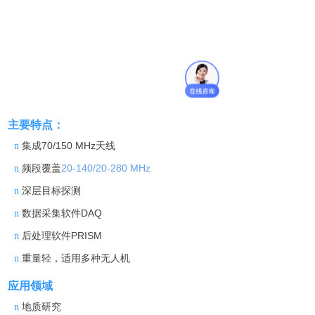
主要特点
：
集成
70/150
MHz
天线
n
频段
覆盖
20-14
0
/
20-280
MHz
n
深层目标探测
n
数据采集软
件
DAQ
n
后处理软
件
PRISM
n
重量轻，适用多种无人机
n
应用领域
地质研究
n