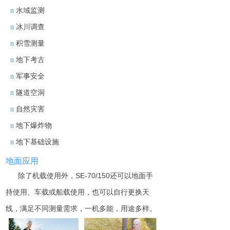
水域监测
n
冰川调查
n
积雪测量
n
地下考古
n
军事安全
n
隧道空洞
n
自然灾害
n
地下爆炸物
n
地下基础设施
n
地面
应用
除了
机载使用
外，
SE-70/15
0
还可以
地面
手
持使用、
车载
或
船
载
使用
，也可以自行
更换天
线，
满足
不同测量需求
，
一机多能，
用途
多样。