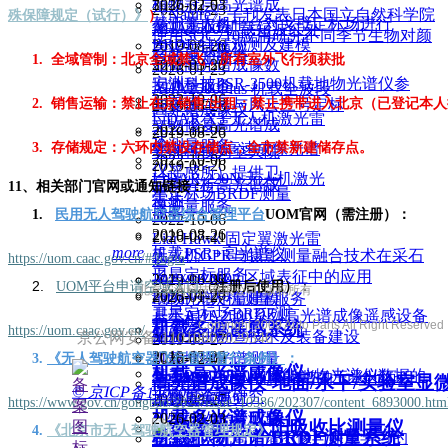
植物冠层高光谱成
2026-02-03
2026-01-23
《Nature》子刊发表日本国立自然科学院
殊保障规定（试行）》
）
基于无人机平台对戈壁定标场进行
像测量服务
AHA2500 机载短波红外
使用SOC710应用研究不同季节生物对颜
BRDF 特征观测及建模
2019-08-26
高光谱成像仪
色的感知能力
1.
全域管制：北京全域禁飞，所有室外飞行须获批
显微高光谱成像数
2019-03-20
2026-01-23
安洲科技PSR-3500机载地物光谱仪参
据测量服务
AHA2500Plus 机载全波段
2022-10-06
与委遥二号与风云三号定标
2.
销售运输：禁止在京销售
/
出租；禁止携带进入北京（已登记本人
2019-08-26
高光谱成像仪
LiDAR X3 无人机激光雷
文物修复高光谱成
2022-10-05
2019-08-26
达
像测量服务
V185 机载高速成像光谱
3.
存储规定：六环内禁设存储点，全市禁新建
储存点。
安洲科技为空天院
2022-10-06
2019-08-26
仪
（遥感所）提供卫
LiDAR 220N 无人机激光
品质分析高光谱成
1
1
、
相关部门官网或通知链接
：
星定标场BRDF测量
雷达
像测量服务
服务
1.
民用无人驾驶航空器综合管理平台
UOM官网
（需注册）
：
2022-10-06
2019-08-26
2026-07-21
Liar Hawk 固定翼激光雷
more
机载PSR+高光谱仪
无人机GPR与摄影测量融合技术在采石
https://uom.caac.gov.cn/#/login
达
卫星定标服务
场 excavation 区域表征中的应用
2022-10-06
2019-08-27
2.
（
：
UO
M
平台申请空域入口
注册后使用）
北京安洲科技有限公司 版权所有
电话：4006-
2019-08-26
2026-01-27
LiDar 无人机测量服务
地物光谱定量建模
卫星定标场BRDF测
基于AHA2500系列高光谱成像遥感设备
与分析
机载多源遥感系统
Copyright 2009 Auto Parts All Right Reserved
https://uom.caac.gov.cn/
量服务
助力先进勘查技术及装备建设
京公网安备 11010802029346号
2019-08-27
2019-03-20
机载地物光谱测量
2026-02-03
3.
《无人驾驶航空器飞行管理暂行条例
》
：
机载高光谱成像仪
基于PSR-3500高性能地物光谱仪数据的
基于X20P无人机高光谱的玉米叶面积
与分析
高光谱成像仪-地面/水下/实验室显
© 京ICP备14030654号
土壤重金属研究
指数反演研究
2019-08-27
https://www.gov.cn/gongbao/2023/issue_10586/202307/content_6893000.htm
机载多光谱成像仪
矿物地物光谱测量
2026-02-03
红外发射率/太阳吸收比测量仪
4.
《北京市无人驾驶航空器管理规定》
：
机载地物光谱/BRDF测量系统
基于无人机高光谱图像与深度学习的
与分析