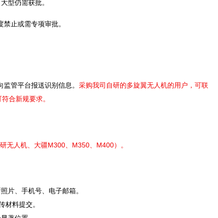
、大型仍需获批。
度禁止或需专项审批。
向监管平台报送识别信息。
采购我司自研的多旋翼无人机
的用户，
可联
可
符合新规要求。
研无人机、大疆M300
、
M350
、
M400）
。
码清晰照片、手机号、电子邮箱。
上传材料提交。