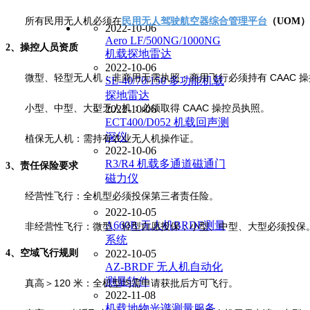
所有民用无人机必须在
民用无人驾驶航空器综合管理平台
（
UOM
）
2022-10-06
Aero LF/500NG/1000NG
2、
操控人员资质
机载探地雷达
2022-10-06
微型、轻型无人机：非商用无需执照；商用飞行必须持有 CAAC 
SE-40/70/150 多功能机载
探地雷达
小型、中型、大型无人机：必须取得 CAAC 操控员执照。
2022-10-06
ECT400/D052 机载回声测
深仪
植保无人机：需持有农业无人机操作证。
2022-10-06
R3/R4 机载多通道磁通门
3、
责任保险要求
磁力仪
经营性飞行：全机型必须投保第三者责任险。
2022-10-05
A660B 无人机BRDF测量
非经营性飞行：微型、轻型自愿投保；小型、中型、大型必须投保
系统
2022-10-05
4、
空域飞行规则
AZ-BRDF 无人机自动化
测量软件
真高＞120 米：全机型均需申请获批后方可飞行。
2022-11-08
机载地物光谱测量服务