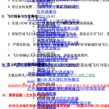
卫星光谱定标
3. 登记成功后下载登记二维码，打印不小于 2cm×2cm并粘贴于机
2022-10-02
率测量仪
X20P-IR 一体式高光谱热
4. 登记全程免费，二维码丢失可重新下载补发。
红外成像仪
2022-10-03
8、
飞行报备与注意事项
无人机定制
X20P-LV一体式激光雷达
1. 完成 UOM 登记后，按属地要求到
现场报备。
辖区派出所
2022-10-05
高光谱成像仪
2019-09-25
AMS-10 超高分辨率10通
大面积无人机热红
2026-01-23
道光谱成像仪
2. 管制空域飞行须提前在 UOM 平台提交申请，获批后方可飞行，
AHA2500IR 机载短波红
外航测作业方案
2022-10-05
外高光谱成像仪
2019-03-19
AMS-14 超高分辨率14通
3. 严禁在机场、军事管理区、核设施、文物保护区等敏感区域飞行
机载热红外测量服
道光谱成像仪
务
2022-10-05
4. 飞行前确认无人机登记状态有效、保险在有效期内。
2019-03-19
K6 科研级机载多光谱成
机载倾斜摄影测量
2025-06-13
像仪
机载飞行服务
9、
无人机责任保险投保
AMIR-640 机载中波热成
事项
服务
首页
ꄲ
公司新闻
ꄲ
关于民用无人机驾驶航空器合规飞行与实
2022-10-05
像仪
2019-03-19
6X 机载多光谱成像仪
地物光谱测量
机载高光谱测量服
2025-06-13
大疆品牌无人机投保方式：
众安·大疆消费机/行业机三者险
HS-IR 高光谱红外热像仪
务
more
2019-03-20
2025-06-13
采购我司自研多旋翼无人机投保方式：可联系我公司无人机技术服
德州农工大学利用SOC710分割海藻表面
红外发射率测量
MS-IR 多光谱红外热像仪
高光谱图像
2025-06-13
10、
重要提醒
（北京用户必看！）
2026-01-23
HDR-IR 高动态红外热像
2019-03-20
AHA1000 科研级机载高
西南医大病变组织光谱数据分析
仪
2019-08-26
针对
北京
地区所有无人机
用户
的重要
提醒
：
（依据2026年
5
月
1
日起
光谱成像仪
2019-03-20