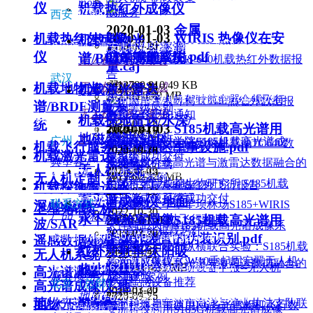
more
仪
机载热红外成像仪
成服务
4006507608
西安
2020-01-03
金属
2020-01-03
WIRIS 热像仪在安
机载热红外成像
机载地物光
2019-03-20
材料反射率测
公司地址：西安市高新区唐延路37号国际公寓C座1106
防领域的应用.pdf
仪
谱/BRDF测量系统
内蒙古赤峰WIRIS 640机载热红外数据报
无人机定制与改装
量.caj
告
4006507608
武汉
끂
12780
810.49 KB
2026-04-24
无人机载设备集成
机载地物光
2019-03-20
机载激光雷达
끂
3338
8.89 MB
2020-03-18
关于民用无人机驾驶航空器合规飞行
公司地址：武汉市武昌区复地东湖国际6期10栋1602
广州海岸带银叶树TC640热红外数据报
谱/BRDF测量系
文物等级鉴别
无人机任务方案规
与实名登记的通知
告
产品列表
机载探地雷达/水深/
2020-03-18
统
2020-01-03
S185机载高光谱用
2022-11-21
2019-03-19
4006507608
2022-10-12
文物涂料分析
地磁/微波/SAR
划
广州
徐州市农业科学院S185机载高光谱成
中国林科院河南济源核桃基地TC640数
机载飞行服务
于监测雷区军事设施.pdf
X20P 机载高光谱光
2022-10-28
2020-03-18
机载激光雷达
像系统成功交付
据报告
场成像仪
典型客户
X20P-LV机载高光谱与激雷达数据融合的
文物材料分类
无人机系统
2022-11-02
2019-03-19
公司地址：广州市天河区元岗横路31号慧通广场B1-1422
2019-07-22
끂
11592
1.5 MB
无人机定制
4个典型案例
中国科学院成都生物研究所 S185机载
长沙市郊FZ640热红外飞行报告
机载探地雷达/水
国际伙伴
425shark 机载高光
精准农业
2019-07-22
高光谱成像系统成功交付
高光谱成像仪-地面/
4006507608
谱成像仪
联系方式
深/地磁/微
北京师范大学塞罕坝林场S185+WIRIS
卫星光谱定标
2022-10-30
产品
森林草原
2019-04-15
水下/实验室显微
2020-01-03
S185机载高光谱用
Pro+CW10成功飞行验收
波/SAR
大连理工大学S185机载高光谱成像系
Pro 高性能机载热红
2019-03-20
销售部：4006-507-608 sales@azup.cn
于爆炸装置的伪装识别.pdf
遥感数据处理
统成功交付
遥感科学
外成像仪
安洲科技与成都纵横联合实验：S185机载
红外发射率/太阳吸
2022-10-28
无人机系统
2022-10-21
高光谱成像仪+CW10垂起固定翼无人机
X20P-LV机载高光谱与激雷达数据融合的
助力贴息贷款科研设备申报--无人机
끂
12044
4.33 MB
技术部：010-62111182 service@azup.cn
收比测量仪
环境监测
高光谱测量
成功首飞
服务预约入口
4个典型案例
多源遥感设备推荐
北京（总部）
高光谱成像仪-地
2019-03-20
2020-01-02
地质矿产
2020-09-25
市场部：010-62112652 marketing@azup.cn
地物光谱测量
安洲科技与宁波市海洋与渔业执法支队联
面/水下/实验室
大面积海岸带使用K6多光谱相机飞行数
安洲科技利用S185G机载高光谱成像
关注安洲科技官方微信公众号