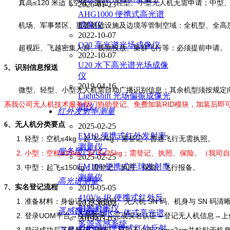
真高≤120 米适飞空域：微型、轻型、小型无人机无需申请；中型
2026-01-23
AHG1000 便携式高光谱
成像仪
机场、军事禁区、重要基础设施及边境等管制空域：全机型、全高
2022-10-07
Q20 高光谱光场成像仪
超视距、飞越密集人群、载物投放、集群飞行等：必须提前申请。
2022-10-07
U20 水下高光谱光场成像
5、
识别信息报送
仪
2019-04-16
微型、轻型、小型无人机需自动广播识别信息；其余机型须按规定
LightShift 光场偏振成像光
系
我公司
无人机技术服务
部门协助
登记
、免费
加装RID模块，加装后
即
谱仪
红外发射率测量
6、
无人机分类要点
2025-02-25
EM10 便携式红外发射率
1. 轻型：空机≤4kg，起飞≤7kg；需登记，普通飞行无需执照。
测量仪
服务预约入口
2.
小型：空机≤15kg，起飞≤25kg；需登记、执照、保险。
（我司自
2025-02-25
EM100 便携式半球发射率
3. 中型：起飞≤150kg；需登记、执照、保险、飞行报备。
测量仪
高光谱测量
2019-05-05
7、
实名登记流程
410Vis-IR 便携式红外反
1. 准备材料：身份证 / 营业执照、无人机 SN 码、机身与 SN 
2022-10-02
射发射率仪
遥感数据处理
X20P-LIR 一体式高光谱
2. 登录UOM平台→注册账号→完成实名认证→登记无人机信息→
2019-05-05
多源遥感系统
410Solar 便携式红外反射