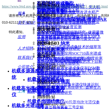
大豆产量和倒伏预测
2026-07-31
2019-08-27
机载热红外成像仪
2020-01-03
涂层
2020-06-18
地物光谱仪/光谱辐射计
https://www.bjrd.gov.cn/rdzl/dfxfgk/dfxfg/202603/t20260327_4568485.html
精度 98.27%！Mamba-MPSE：无人机
植被地物光谱测量
2026-02-03
机载激光雷达
M300 RTK 多旋翼无人机
材料反射率测
利用无人机多源遥感数据改进水稻产
高光谱湿地分类新范式
与分析
2019-12-31
服务
2019-04-16
请所有无人机用户严格遵照本通知要求执行，依法合规飞行，共同
量预测
2026-02-03
量.pdf
基于SOC710显微高光谱成像仪的微囊
机载探地雷达/水深/地磁/微波/SAR
AZCW系列垂直起降固定
基于无人机高光谱与卫星数据的河流
010-62111182 邮箱：service@azup.cn
关于AZUP
藻与束丝藻两种蓝藻细菌特性研究
翼无人机系统
叶绿素a和悬浮物浓度监测
2019-12-31
끂
11176
305.87 KB
2026-02-03
2022-10-07
无人机系统
2022-10-12
特此通知。
基于SOC710显微肾细胞研究--使用显微
基于无人机高光谱与激光雷达的单株
A6系列 大载重六旋翼无
江苏省环境监测中心兴盐河道X20P飞
应用
高光谱图像鉴别膜性肾病
尺度森林物种多样性分类与聚类方法
人机
行案例
2019-12-31
2020-01-03
纳米
研究
2019-04-16
基于SOC710高光谱成像技术的烟草等
人才招聘
AM-IoT100 全天候自动化
2019-03-20
材料反射率测
级划分研究
河北师范资环学院用SOC710高光谱成
2020-01-02
无人机监测系统
量.pdf
2026-07-09
2024-03-11
2019-12-31
联系我们
SR3500矿物分析带软件功能--印度前寒
像仪进行草地退化特征波段识别
SOC710文献公众号 - 0703
ASR2500 高分辨率地物光
基于 SOC710高光谱成像仪的水下目标
2019-03-20
武纪时期岩石高光谱研究
2026-06-18
谱仪
끂
12254
1.85 MB
探测研究
公司简介
2020-03-17
基于S185机载高光谱成像仪与DSM数
2020-01-02
基于信息获取优化算法的茄子种子活
2024-03-11
机载多源遥感系
遥感数据拼接
PSR3500植被指数研究--使用UNVI指数
据的红树林树种分类研究
力分类特征波段优选研究
ASR1700 高分辨率地物光
统
2020-03-17
监测植被状态
机载多源遥感系统
2019-03-20
谱仪
2020-01-03
镜面
植被参数反演
2020-01-02
使用SOC710VP成像光谱仪快速识别
2020-03-17
薄膜反射率测
PSR3500森林生态系统研究--森林生态
机载高光谱成像
苹果损伤区域
机载高光谱成像仪
上海
水体参数反演
more
系统成像高光谱研究
量.pdf
仪
2020-03-17
2019-05-30
机载多光谱成像仪
遥感影像分类
安洲科技PSR-3500机载地物光谱仪参
公司地址：上海市天山路641号上海慧谷1号楼300#
2019-08-26
끂
11449
2.96 MB
机载多光谱成像
与委遥二号与风云三号定标
无人机定制改装集