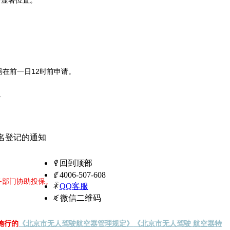
身显著位置。
需在前一日12时前申请。
。
名登记的通知
ꁸ
回到顶部
ꂅ
4006-507-608
务部门协助投保
。
ꁗ
QQ客服
ꀥ
微信二维码
施行的
《北京市无人驾驶航空器管理规定》
《北京市无人驾驶 航空器特