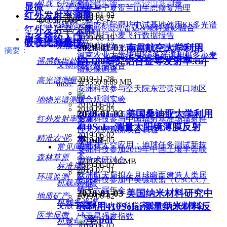
合验收实验——南沙山岛测量
机载飞行服务
公司地址：
北京市海淀区中关村软件园东区
据报告
显微
医学显微
仪参与宁夏贺兰山生态修复治理
红外发射率测量
2020-01-02
2020-08-27
4006507608
无人机定制
中国农科院廊坊中试基地使用K6多光谱
生物食药
010-62112602 info@azup.cn
高光谱&激光雷达&倾斜摄影融合
红外发射率/太阳
测量服务
相机进行小麦飞行数据报告
服务预约入口
2020-08-19
吸收比测量仪
卫星光谱定标
刑侦安防
2020-01-02
2020-01-03
南昌航空大学利用
S185机载高光谱成像仪+固定翼无人
摘要：
河南农业大学使用K6多光谱相机冬小麦
机—— 松嫩平原西部湿地大面积高光
ET100研究铝合金等发射率.caj
遥感数据处理
文物保护
飞行数据报告
谱影像调查
2019-11-28
高光谱测量
끂
3350
8.89 MB
more
安洲科技参与空天院东营黄河口地区
联合观测实验
地物光谱测量
2019-06-02
2019-09-05
2020-01-03
美国桑迪亚大学利用
欧洲Sentinel-5P卫星聚焦空气污染问
安洲科技参与中国辐射基准场辐射特
红外发射率测量
题
410Solar测量太阳镜薄膜反射
性无人机观测联合试验
2019-06-02
精准农业
率.pdf
2019-08-05
激光在太空应用：地球任务测试新技
常见问题
安洲科技参加2019年中国土壤学会联
术
森林草原
合学术研讨会
끂
11857
2.96 MB
2019-06-02
标准规范
2019-07-31
欧洲航天局拟在月球暗面建造人类居
环境监测
安洲科技参加中美碳联盟（USCCC）
机载高光谱
住地
第十六届年会
2020-01-03
美国纳米材料研究中
2019-06-02
地质矿产
机载多光谱
心利用410Solar测量纳米材料反
文献下载
美国UCI大学科学家公布新的星基全
医学显微
球干旱强度指数
射率.pdf
机载热红外
2019-06-02