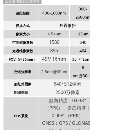
左右滑动查看完整表格
9
00-
400-1000nm
波段范围
2500nm
外置推扫
扫描方式
4.54
um
15um
像素大小
1580
640
空间维像素数
856
464
光谱维像素数
45°/ 16mm
35°@15mm
FOV
（
@30mm
）
8
2.5nm@30um
光谱分辨率
nm@30um
640*512像素
热红外图像
2500万像素
RGB图像
航向精度：0.038°
（PPK），姿态精度：
0.008°（PPK）
POS系统
GNSS：GPS / GLONASS