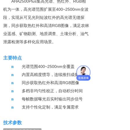
AHA2500Plus集高光谱、热红外、RGB相
机为一体，高光谱范围扩展至400~2500nm全波
段，实现从可见光到短波红外的高光谱无缝探
测，同步获取热红外和高清RGB图像，满足农林
业遥感、矿物勘测、地质调查、土壤分析、油气
泄露检测等多样化应用场景。
主要
特点
光谱范围
400~2500nm
全
覆盖
n
内置高精度惯导，连续推扫成像
n
同步获取热红外和高清RGB图像
n
多档非均匀性校正，自动积分时间
n
每帧数据曝光后实时输出同步信号
n
支持个性化定制，满足专属需求
n
技术参数