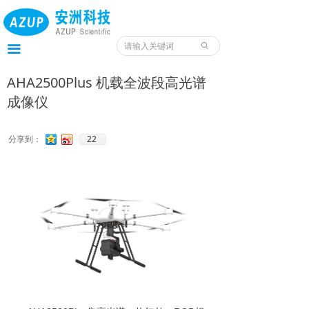
首页
产品
ꄙ
끀
服务
AHA2500Plus 机载全波段高光谱
成像仪
应用
案例
22
分享到：
我们
服务预约入口
资料