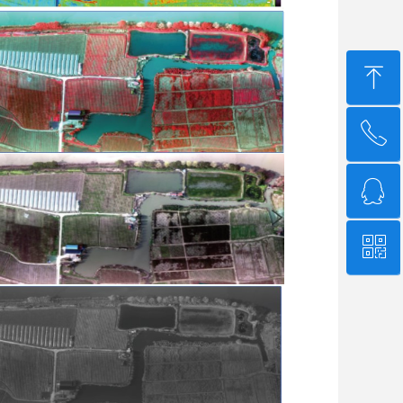
ꁸ
ꂅ
回到顶部
ꁗ
4006-507-608
ꀥ
QQ客服
微信二维码