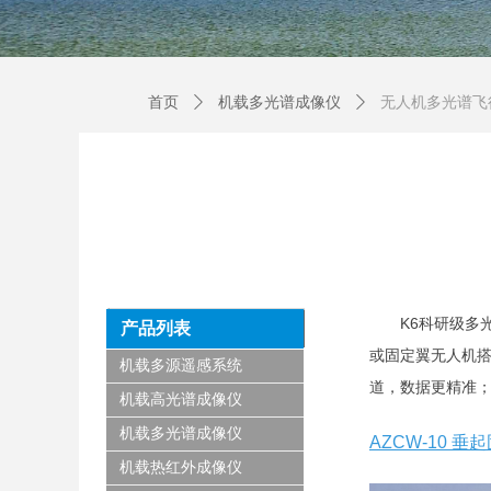
首页
ꄲ
机载多光谱成像仪
ꄲ
无人机多光谱飞
K6科研级多
产品列表
或固定翼无人机搭
机载多源遥感系统
道，数据更精准；
机载高光谱成像仪
机载多光谱成像仪
AZCW-10 
机载热红外成像仪