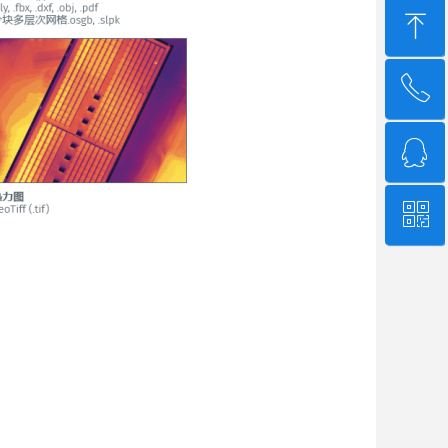
ꁸ
ꂅ
回到顶部
ꁗ
4006-507-608
ꀥ
QQ客服
微信二维码