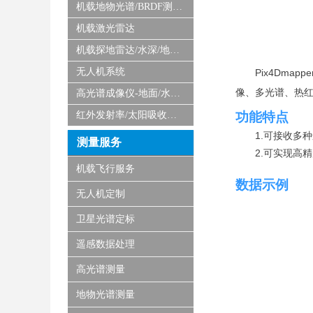
机载地物光谱/BRDF测量系统
机载激光雷达
机载探地雷达/水深/地磁/微波/SAR
无人机系统
Pix4Dm
像、多光谱、热
高光谱成像仪-地面/水下/实验室显微
红外发射率/太阳吸收比测量仪
功能
特点
1.可接收多
测量服务
2.可实现高
机载飞行服务
数据示例
无人机定制
卫星光谱定标
遥感数据处理
高光谱测量
地物光谱测量