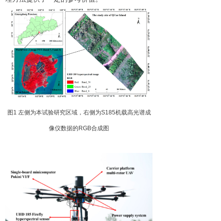
图
1
左侧为本试验研究区域，右侧
为
S18
5
机载高光谱成
像仪数据
的
RG
B
合成图