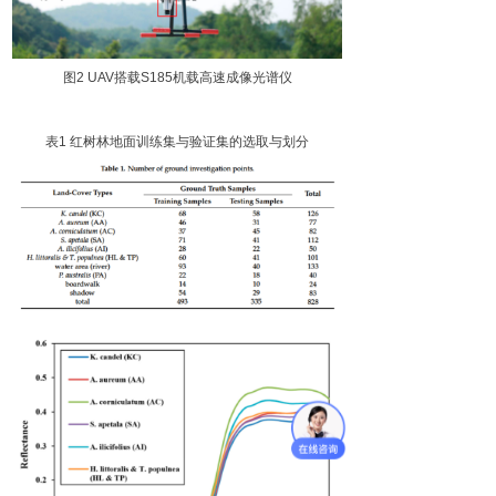
图
2
UA
V
搭
载
S18
5
机载高速成像光谱仪
表
1
红树林地面训练集与验证集的选取与划分