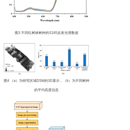
图
3
不同红树林树种
的
S18
5
反射光谱数据
图
4
（
a
）为研究区
域
DS
M
的
3
D
显示，
（
b
）为不同树种
的平均高度信息