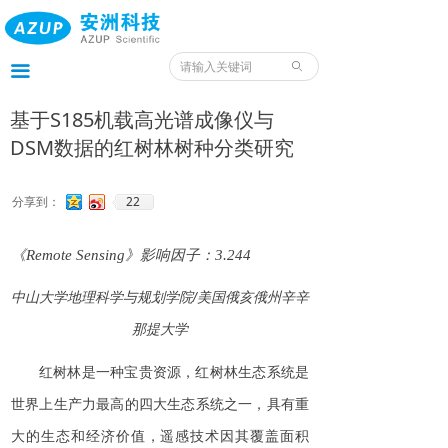
首页
产品
ꄙ
끀
服务
基于S185机载高光谱成像仪与
DSM数据的红树林树种分类研究
应用
案例
22
分享到：
我们
《
Remote Sensing
》影响因子：
3.244
服务预约入口
中山
大学地理科学与规划学院
/
美国俄亥俄州
辛辛
那提大学
资料
红树林是一种宝贵资源，红树林生态系统是
世界上生产力最高的四大生态系统之一，具有重
大的生态和经济价值，遥感技术因其覆盖面积