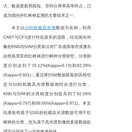
大、数据更新周期短、空间分辨率高等特点，已
成为国内外红树林监测的主要技术之一。
本文
以
数据为实例
，利
用
S18
5
机载高光谱
CAR
T
与
CF
S
进行特征波长的选取，结合
面向对
象
的
KN
N
与
SV
M
分类算法对广东省珠海市淇澳岛
自然风景区的红树林
进行
树种分类研究
，
分类精
度分别达到
了
76.12%(Kappa=0.73)
和
82.39%
(Kappa=0.801)
；通过将
DS
M
数据获取的高程信
息
与
S18
5
机载高光谱数据
相结合
进行分类
，
KN
N
与
SV
M
的分类精度分别提高到
了
82.09%
(Kappa=0.797)
和
88.66%(Kappa=0.871)
。本文
结果表明基
于
S18
5
的机载高光谱数据可用于红
树林的分类，也为基于高光谱影像的多源数据处
理方法提供了一定的参考价值。