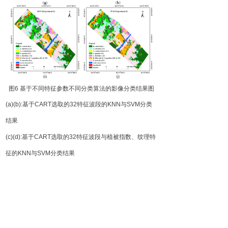
图
6
基于不同
特征参数不同分类算法的影像分类结果图
(
a)
(
b)
:
基
于
CAR
T
选取的
3
2
特征波段
的
KN
N
与
SV
M
分类
结果
(
c)
(
d)
:
基
于
CAR
T
选取的
3
2
特征波段与植被指数、纹理特
征
的
KN
N
与
SV
M
分类结果
(
e)
(
f)
:
基
于
CAR
T
选取的
3
2
特征波段与高程信息
的
KN
N
与
SV
M
分类结果
(
g)
(
h)
:
基
于
CAR
T
选取的
3
2
特征波段与植被指数、纹理特
征、高程信息
的
KN
N
与
SV
M
分类结果