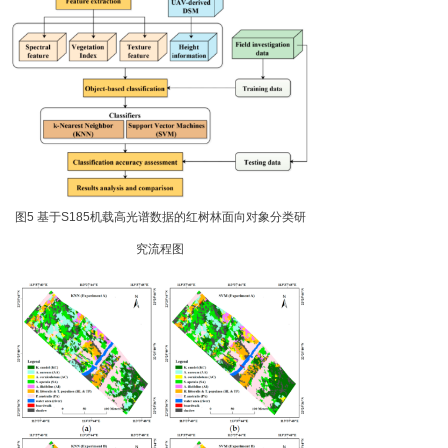
图
5
基
于
S18
5
机载高光谱数据的红树林面向对象分类研
究流程图